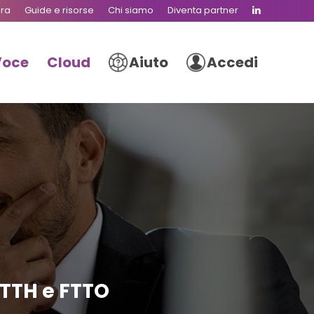
ura
Guide e risorse
Chi siamo
Diventa partner
Voce
Cloud
Aiuto
Accedi
FTTH e FTTO