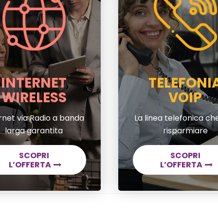
INTERNET
TELEFONI
WIRELESS
VOIP
rnet via Radio a banda
La linea telefonica che
larga garantita
risparmiare
SCOPRI
SCOPRI
L’OFFERTA
L’OFFERTA