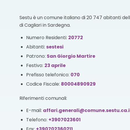
Sestu è un comune italiano di 20 747 abitanti del
di Cagliari in Sardegna.
Numero Residenti:
20772
Abitanti:
sestesi
Patrono:
San Giorgio Martire
Festivo:
23 aprile
Prefisso telefonico:
070
Codice Fiscale:
80004890929
Riferimenti comunali:
E-mail:
affari.generali@comune.sestu.ca.i
Telefono:
+3907023601
Fax:
+390702360211