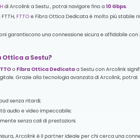
H
di Arcolink a Sestu , potrai navigare fino a
10 Gbps
.
a FTTH,
FTTO
e Fibra Ottica Dedicata è molto più stabile r
zioni garantiscono una connessione sicura e affidabile con p
a Ottica a Sestu?
FTTO
o
Fibra Ottica Dedicata
a Sestu con Arcolink signi
igitale. Grazie alla tecnologia avanzata di Arcolink, potrai:
oud senza ritardi;
tà audio e video impeccabile;
te senza cali di prestazioni.
 misura, Arcolink è il partner ideale per chi cerca una con