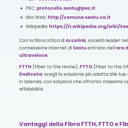
PEC:
protocollo.sestu@pec.it
Sito Web:
http://comune.sestu.ca.it
Wikipedia:
https://it.wikipedia.org/wiki/Se
Con la fibra ottica di
Arcolink
, società leader ne
connessione internet di
Sestu
entrano nell’
era d
ultraveloce
.
FTTH
(Fiber to the Home),
FTTO
(Fiber to the O
Dedicata
: scegli la soluzione più adatta alle tue
in azienda, con soluzioni che offronto massima vel
affidabilità.
Vantaggi della Fibra FTTH, FTTO e Fib