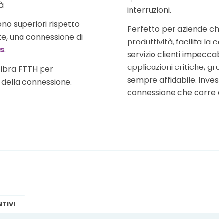
à
interruzioni.
no superiori rispetto
Perfetto per aziende ch
e, una connessione di
produttività, facilita la
ps
.
servizio clienti impeccab
applicazioni critiche, gr
fibra FTTH per
sempre affidabile. Inves
della connessione.
connessione che corre al
NTIVI