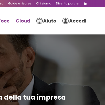
ura
Guide e risorse
Chi siamo
Diventa partner
Voce
Cloud
Aiuto
Accedi
ta della tua impresa