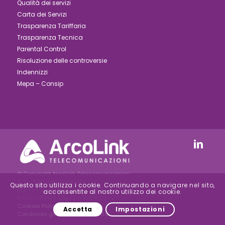
Qualità dei servizi
Carta dei Servizi
Trasparenza Tariffaria
Trasparenza Tecnica
Parental Control
Risoluzione delle controversie
Indennizzi
Mepa – Consip
© Copyright ArcoLink Telecomunicazioni
S.r.l. - P.IVA 05030810484
Questo sito utilizza i cookie. Continuando a navigare nel sito,
REA FI-511747 | Reg.Imp. FI-2000-24154 –
acconsentite al nostro utilizzo dei cookie.
N.ROC 20919 | Cap.Soc. €10.000 i.v.
Cookies Policy
|
Privacy Policy
|
Accetta
Impostazioni
Condizioni generali di Contratto