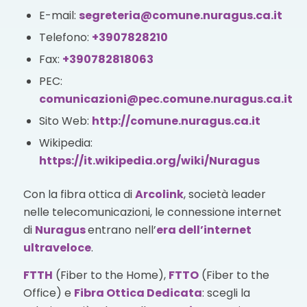
E-mail:
segreteria@comune.nuragus.ca.it
Telefono:
+3907828210
Fax:
+390782818063
PEC:
comunicazioni@pec.comune.nuragus.ca.it
Sito Web:
http://comune.nuragus.ca.it
Wikipedia:
https://it.wikipedia.org/wiki/Nuragus
Con la fibra ottica di
Arcolink
, società leader
nelle telecomunicazioni, le connessione internet
di
Nuragus
entrano nell’
era dell’internet
ultraveloce
.
FTTH
(Fiber to the Home),
FTTO
(Fiber to the
Office) e
Fibra Ottica Dedicata
: scegli la