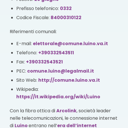
Prefisso telefonico:
0332
Codice Fiscale:
84000310122
Riferimenti comunali:
E-mail:
elettorale@comune.luino.va.it
Telefono:
+390332543511
Fax:
+390332543521
PEC:
comune.luino@legalmail.it
Sito Web:
http://comune.luino.va.it
Wikipedia:
https://it.wikipedia.org/wiki/Luino
Con la fibra ottica di
Arcolink
, società leader
nelle telecomunicazioni, le connessione internet
di
Luino
entrano nell’
era dell’internet