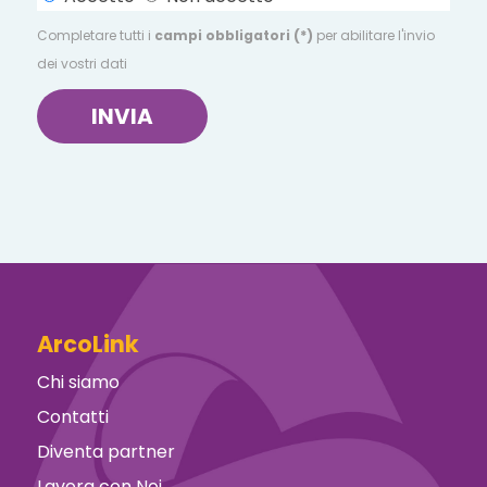
Completare tutti i
campi obbligatori (*)
per abilitare l'invio
dei vostri dati
INVIA
ArcoLink
Chi siamo
Contatti
Diventa partner
Lavora con Noi