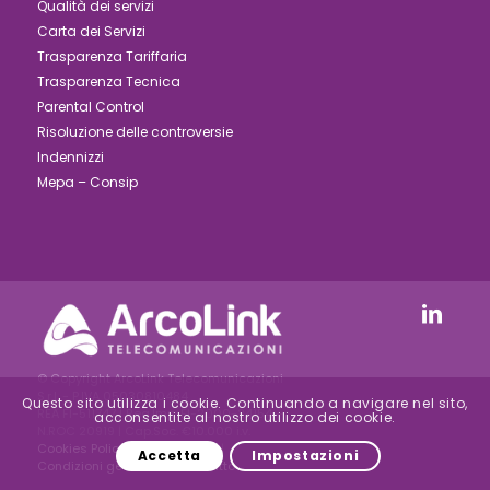
Qualità dei servizi
Carta dei Servizi
Trasparenza Tariffaria
Trasparenza Tecnica
Parental Control
Risoluzione delle controversie
Indennizzi
Mepa – Consip
© Copyright ArcoLink Telecomunicazioni
S.r.l. - P.IVA 05030810484
Questo sito utilizza i cookie. Continuando a navigare nel sito,
REA FI-511747 | Reg.Imp. FI-2000-24154 –
acconsentite al nostro utilizzo dei cookie.
N.ROC 20919 | Cap.Soc. €10.000 i.v.
Cookies Policy
|
Privacy Policy
|
Accetta
Impostazioni
Condizioni generali di Contratto