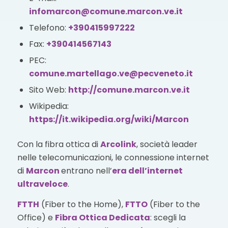
infomarcon@comune.marcon.ve.it
Telefono:
+390415997222
Fax:
+390414567143
PEC:
comune.martellago.ve@pecveneto.it
Sito Web:
http://comune.marcon.ve.it
Wikipedia:
https://it.wikipedia.org/wiki/Marcon
Con la fibra ottica di
Arcolink
, società leader
nelle telecomunicazioni, le connessione internet
di
Marcon
entrano nell’
era dell’internet
ultraveloce
.
FTTH
(Fiber to the Home),
FTTO
(Fiber to the
Office) e
Fibra Ottica Dedicata
: scegli la