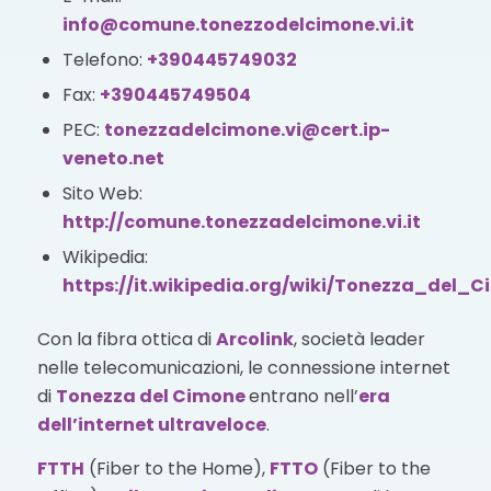
info@comune.tonezzodelcimone.vi.it
Telefono:
+390445749032
Fax:
+390445749504
PEC:
tonezzadelcimone.vi@cert.ip-
veneto.net
Sito Web:
http://comune.tonezzadelcimone.vi.it
Wikipedia:
https://it.wikipedia.org/wiki/Tonezza_del_
Con la fibra ottica di
Arcolink
, società leader
nelle telecomunicazioni, le connessione internet
di
Tonezza del Cimone
entrano nell’
era
dell’internet ultraveloce
.
FTTH
(Fiber to the Home),
FTTO
(Fiber to the