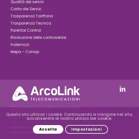
Qualità dei servizi
Carta dei Servizi
Trasparenza Tariffaria
Trasparenza Tecnica
Parental Control
Risoluzione delle controversie
Indennizzi
Mepa – Consip
© Copyright ArcoLink Telecomunicazioni
S.r.l. - P.IVA 05030810484
Questo sito utilizza i cookie. Continuando a navigare nel sito,
REA FI-511747 | Reg.Imp. FI-2000-24154 –
acconsentite al nostro utilizzo dei cookie.
N.ROC 20919 | Cap.Soc. €10.000 i.v.
Cookies Policy
|
Privacy Policy
|
Accetta
Impostazioni
Condizioni generali di Contratto