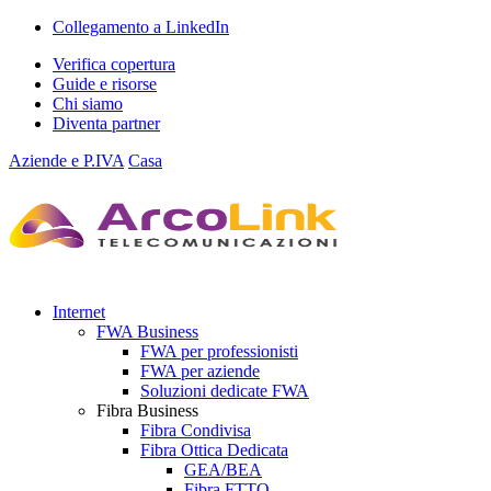
Collegamento a LinkedIn
Verifica copertura
Guide e risorse
Chi siamo
Diventa partner
Aziende e P.IVA
Casa
Internet
FWA Business
FWA per professionisti
FWA per aziende
Soluzioni dedicate FWA
Fibra Business
Fibra Condivisa
Fibra Ottica Dedicata
GEA/BEA
Fibra FTTO