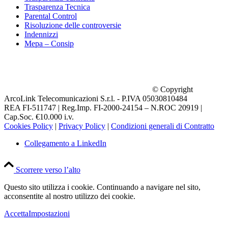
Trasparenza Tecnica
Parental Control
Risoluzione delle controversie
Indennizzi
Mepa – Consip
© Copyright
ArcoLink Telecomunicazioni S.r.l. - P.IVA 05030810484
REA FI-511747 | Reg.Imp. FI-2000-24154 – N.ROC 20919 |
Cap.Soc. €10.000 i.v.
Cookies Policy
|
Privacy Policy
|
Condizioni generali di Contratto
Collegamento a LinkedIn
Scorrere verso l’alto
Questo sito utilizza i cookie. Continuando a navigare nel sito,
acconsentite al nostro utilizzo dei cookie.
Accetta
Impostazioni