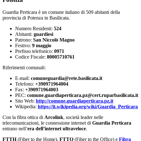
Guardia Perticara è un comune italiano di 509 abitanti della
provincia di Potenza in Basilicata.
Numero Residenti:
524
Abitanti:
guardiesi
Patrono:
San Niccolò Magno
Festivo:
9 maggio
Prefisso telefonico:
0971
Codice Fiscale:
80005710761
Riferimenti comunali:
E-mail:
comuneguardia@rete.basilicata.it
Telefono:
+390971964004
Fax:
+390971964003
PEC:
comune.guardiaperticara.pz@cert.ruparbasilicata.it
Sito Web:
http://comune.guardiaperticara.pz.it
Wikipedia:
https://it.wikipedia.org/wiki/Guardia_Perticara
Con la fibra ottica di
Arcolink
, società leader nelle
telecomunicazioni, le connessione internet di
Guardia Perticara
entrano nell’
era dell’internet ultraveloce
.
FTTH
(Fiber to the Home),
FTTO
(Fiber to the Office) e
Fibra