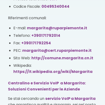
Codice Fiscale:
00495340044
Riferimenti comunali:
E-mail:
margarita@ruparpiemonte.it
Telefono:
+390171792014
Fax:
+390171792254
PEC:
margarita@cert.ruparpiemonte.it
Sito Web:
http://comune.margarita.cn.it
Wikipedia:
https://it.wikipedia.org/wiki/Margarita
Centralino e Servizio VoIP a Margarita:
Soluzioni Convenienti per le Aziende
Se stai cercando un
servizio VoIP
a Margarita
che garantisca qualità e risparmio, sei nel posto