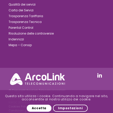
Qualità dei servizi
Carta dei Servizi
Trasparenza Tariffaria
Trasparenza Tecnica
Parental Control
Risoluzione delle controversie
Indennizzi
Mepa – Consip
© Copyright ArcoLink Telecomunicazioni
S.r.l. - P.IVA 05030810484
Questo sito utilizza i cookie. Continuando a navigare nel sito,
REA FI-511747 | Reg.Imp. FI-2000-24154 –
acconsentite al nostro utilizzo dei cookie.
N.ROC 20919 | Cap.Soc. €10.000 i.v.
Cookies Policy
|
Privacy Policy
|
Accetta
Impostazioni
Condizioni generali di Contratto