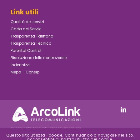
Link utili
Qualità dei servizi
Carta dei Servizi
Trasparenza Tariffaria
Trasparenza Tecnica
Parental Control
Risoluzione delle controversie
Indennizzi
Mepa – Consip
© Copyright ArcoLink Telecomunicazioni
S.r.l. - P.IVA 05030810484
Questo sito utilizza i cookie. Continuando a navigare nel sito,
REA FI-511747 | Reg.Imp. FI-2000-24154 –
acconsentite al nostro utilizzo dei cookie.