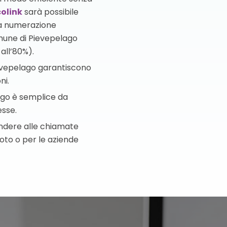
olink
sarà possibile
la numerazione
omune di Pievepelago
all’80%).
Pievepelago garantiscono
ni.
lago è semplice da
esse.
pondere alle chiamate
moto o per le aziende