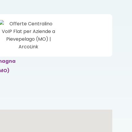
omagna
(MO)