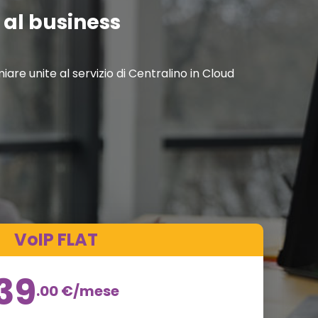
e al business
re unite al servizio di Centralino in Cloud
VoIP FLAT
39
.00
€
/mese