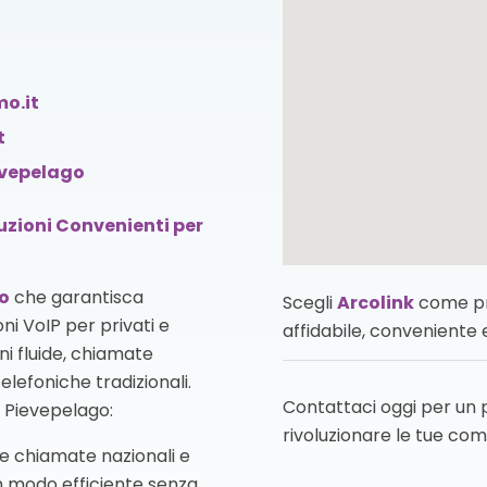
o.it
t
ievepelago
luzioni Convenienti per
o
che garantisca
Scegli
Arcolink
come pro
oni VoIP per privati e
affidabile, conveniente
i fluide, chiamate
telefoniche tradizionali.
Contattaci oggi per un
 Pievepelago:
rivoluzionare le tue com
elle chiamate nazionali e
n modo efficiente senza