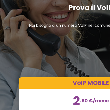
Prova il VoI
Hai bisogno di un numero VoIP nel comune d
VoIP MOBILE
2
.50
€
/mese