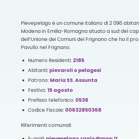
Pievepelago è un comune italiano di 2 096 abitant
Modena in Emilia-Romagna situato a sud del cap
dell’Unione dei Comuni del Frignano che ha il pr
Pavullo nel Frignano.
Numero Residenti:
2185
Abitanti:
pievaroli o pelagesi
Patrono:
Maria SS. Assunta
Festivo:
15 agosto
Prefisso telefonico:
0536
Codice Fiscale:
00632850368
Riferimenti comunali:
E-mail:
pievepelago.ragio@msw.it