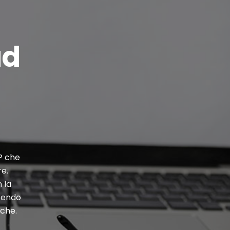
ud
P che
re.
 la
frendo
iche.