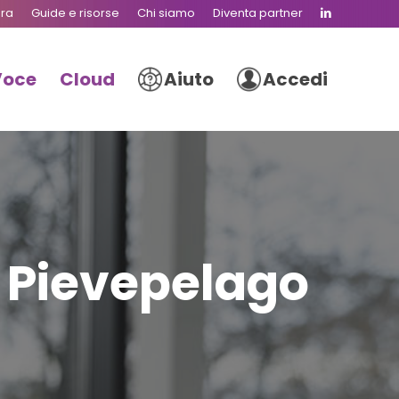
ura
Guide e risorse
Chi siamo
Diventa partner
Voce
Cloud
Aiuto
Accedi
i Pievepelago