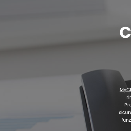
C
MyC
ri
Pr
sicur
funz