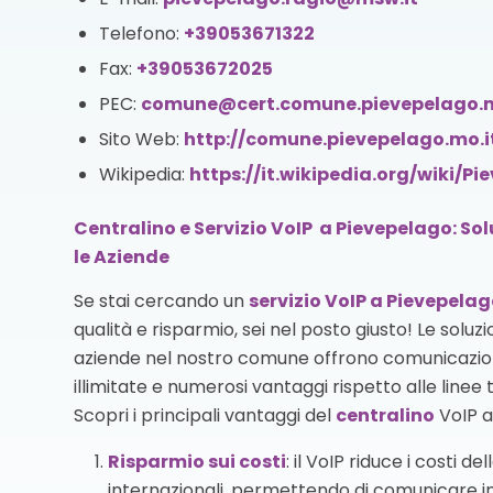
Telefono:
+39053671322
Fax:
+39053672025
PEC:
comune@cert.comune.pievepelago.m
Sito Web:
http://comune.pievepelago.mo.i
Wikipedia:
https://it.wikipedia.org/wiki/P
Centralino e Servizio VoIP a Pievepelago: So
le Aziende
Se stai cercando un
servizio VoIP
a Pievepelag
qualità e risparmio, sei nel posto giusto! Le soluzi
aziende nel nostro comune offrono comunicazion
illimitate e numerosi vantaggi rispetto alle linee 
Scopri i principali vantaggi del
centralino
VoIP a
Risparmio sui costi
: il VoIP riduce i costi d
internazionali, permettendo di comunicare i