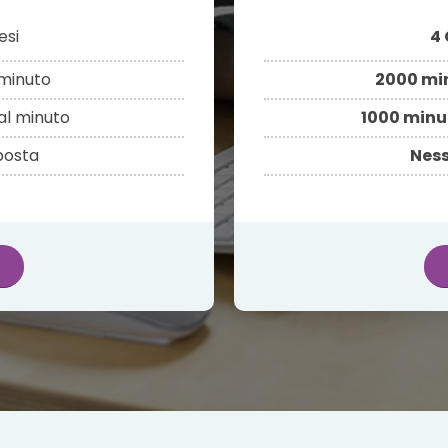
si
4 
minuto
2000 mi
al minuto
1000 minu
sposta
Ness