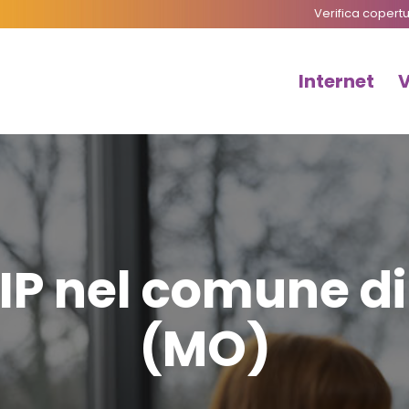
Verifica copert
Internet
IP nel comune d
(MO)