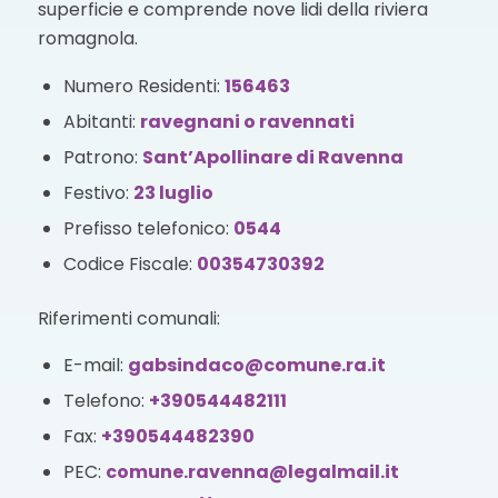
superficie e comprende nove lidi della riviera
romagnola.
Numero Residenti:
156463
Abitanti:
ravegnani o ravennati
Patrono:
Sant’Apollinare di Ravenna
Festivo:
23 luglio
Prefisso telefonico:
0544
Codice Fiscale:
00354730392
Riferimenti comunali:
E-mail:
gabsindaco@comune.ra.it
Telefono:
+390544482111
Fax:
+390544482390
PEC:
comune.ravenna@legalmail.it