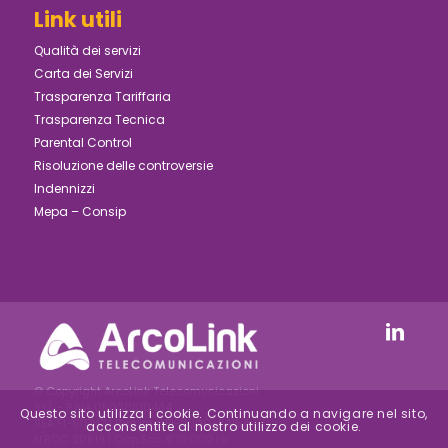
Link utili
Qualità dei servizi
Carta dei Servizi
Trasparenza Tariffaria
Trasparenza Tecnica
Parental Control
Risoluzione delle controversie
Indennizzi
Mepa – Consip
© Copyright ArcoLink Telecomunicazioni
S.r.l. - P.IVA 05030810484
Questo sito utilizza i cookie. Continuando a navigare nel sito,
REA FI-511747 | Reg.Imp. FI-2000-24154 –
acconsentite al nostro utilizzo dei cookie.
N.ROC 20919 | Cap.Soc. €10.000 i.v.