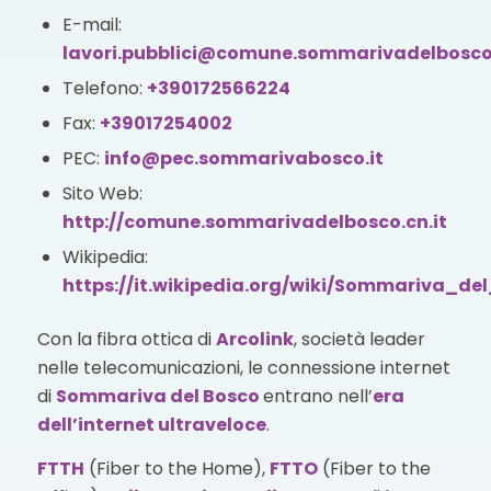
E-mail:
lavori.pubblici@comune.sommarivadelbosco.
Telefono:
+390172566224
Fax:
+39017254002
PEC:
info@pec.sommarivabosco.it
Sito Web:
http://comune.sommarivadelbosco.cn.it
Wikipedia:
https://it.wikipedia.org/wiki/Sommariva_de
Con la fibra ottica di
Arcolink
, società leader
nelle telecomunicazioni, le connessione internet
di
Sommariva del Bosco
entrano nell’
era
dell’internet ultraveloce
.
FTTH
(Fiber to the Home),
FTTO
(Fiber to the