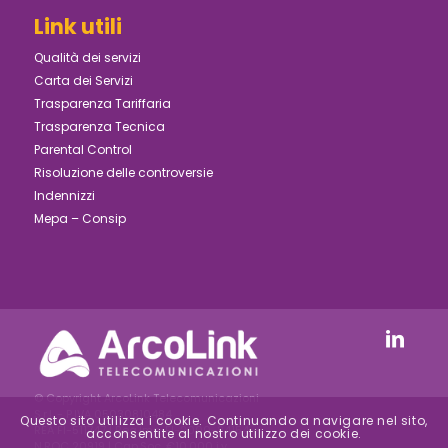
Link utili
Qualità dei servizi
Carta dei Servizi
Trasparenza Tariffaria
Trasparenza Tecnica
Parental Control
Risoluzione delle controversie
Indennizzi
Mepa – Consip
© Copyright ArcoLink Telecomunicazioni
S.r.l. - P.IVA 05030810484
Questo sito utilizza i cookie. Continuando a navigare nel sito,
REA FI-511747 | Reg.Imp. FI-2000-24154 –
acconsentite al nostro utilizzo dei cookie.
N.ROC 20919 | Cap.Soc. €10.000 i.v.