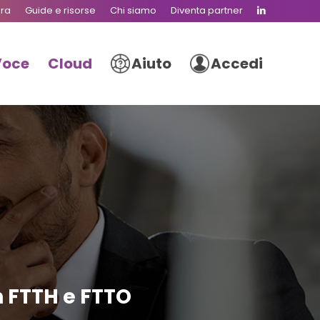
ura
Guide e risorse
Chi siamo
Diventa partner
Voce
Cloud
Aiuto
Accedi
n FTTH e FTTO