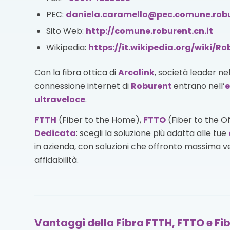
PEC:
daniela.caramello@pec.comune.robur
Sito Web:
http://comune.roburent.cn.it
Wikipedia:
https://it.wikipedia.org/wiki/R
Con la fibra ottica di
Arcolink
, società leader ne
connessione internet di
Roburent
entrano nell’
e
ultraveloce
.
FTTH
(Fiber to the Home),
FTTO
(Fiber to the O
Dedicata
: scegli la soluzione più adatta alle tue
in azienda, con soluzioni che offronto massima vel
affidabilità.
Vantaggi della Fibra FTTH, FTTO e Fi