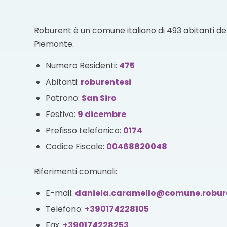
Roburent è un comune italiano di 493 abitanti del
Piemonte.
Numero Residenti:
475
Abitanti:
roburentesi
Patrono:
San Siro
Festivo:
9 dicembre
Prefisso telefonico:
0174
Codice Fiscale:
00468820048
Riferimenti comunali:
E-mail:
daniela.caramello@comune.robure
Telefono:
+390174228105
Fax:
+390174228253