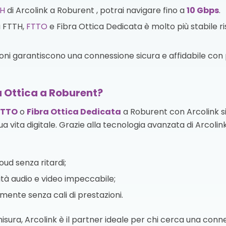
H
di Arcolink a Roburent , potrai navigare fino a
10 Gbps
.
a FTTH,
FTTO
e Fibra Ottica Dedicata è molto più stabile r
zioni garantiscono una connessione sicura e affidabile con p
a Ottica a Roburent?
FTTO
o
Fibra Ottica Dedicata
a Roburent con Arcolink s
ua vita digitale. Grazie alla tecnologia avanzata di Arcolink
oud senza ritardi;
tà audio e video impeccabile;
te senza cali di prestazioni.
 misura, Arcolink è il partner ideale per chi cerca una con