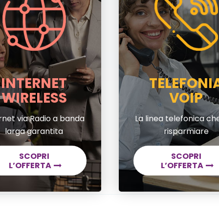
INTERNET
TELEFONI
WIRELESS
VOIP
rnet via Radio a banda
La linea telefonica che
larga garantita
risparmiare
SCOPRI
SCOPRI
L’OFFERTA
L’OFFERTA