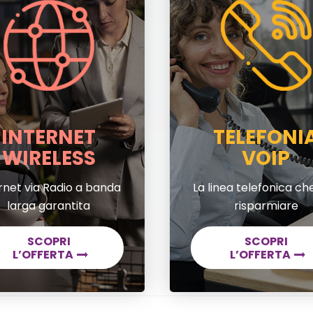
INTERNET
TELEFONI
WIRELESS
VOIP
rnet via Radio a banda
La linea telefonica che
larga garantita
risparmiare
SCOPRI
SCOPRI
L’OFFERTA
L’OFFERTA