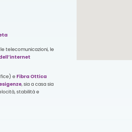
neta
lle telecomunicazioni, le
dell’internet
ffice) e
Fibra Ottica
esigenze
, sia a casa sia
ocità, stabilità e