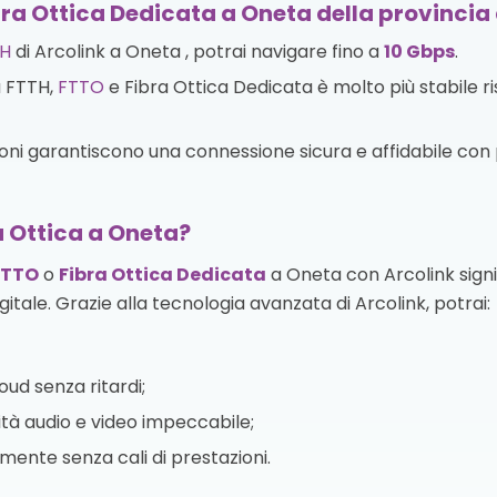
bra Ottica Dedicata a Oneta della provinci
H
di Arcolink a Oneta , potrai navigare fino a
10 Gbps
.
a FTTH,
FTTO
e Fibra Ottica Dedicata è molto più stabile r
zioni garantiscono una connessione sicura e affidabile con p
a Ottica a Oneta?
FTTO
o
Fibra Ottica Dedicata
a Oneta con Arcolink signi
igitale. Grazie alla tecnologia avanzata di Arcolink, potrai:
oud senza ritardi;
tà audio e video impeccabile;
te senza cali di prestazioni.