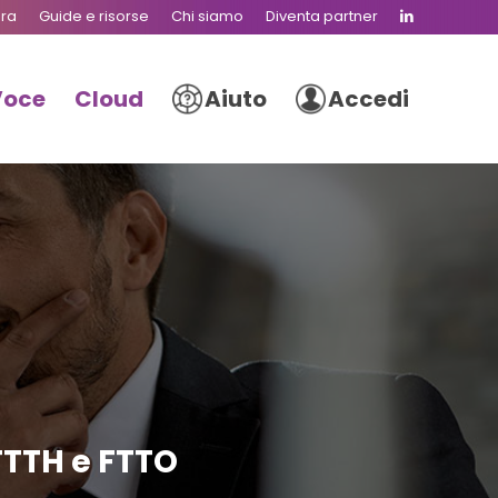
ura
Guide e risorse
Chi siamo
Diventa partner
Voce
Cloud
Aiuto
Accedi
FTTH e FTTO