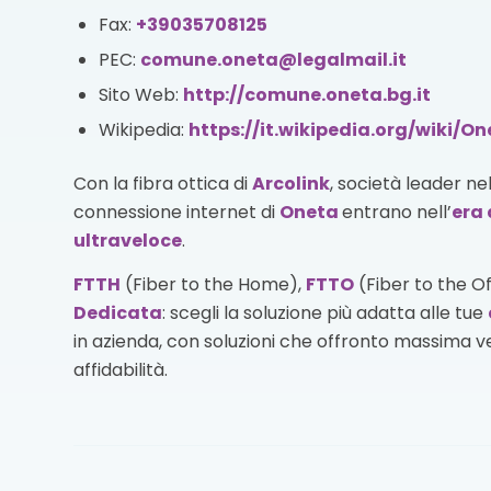
Fax:
+39035708125
PEC:
comune.oneta@legalmail.it
Sito Web:
http://comune.oneta.bg.it
Wikipedia:
https://it.wikipedia.org/wiki/O
Con la fibra ottica di
Arcolink
, società leader ne
connessione internet di
Oneta
entrano nell’
era 
ultraveloce
.
FTTH
(Fiber to the Home),
FTTO
(Fiber to the O
Dedicata
: scegli la soluzione più adatta alle tue
in azienda, con soluzioni che offronto massima vel
affidabilità.