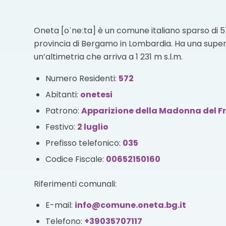
Oneta [oˈneːta] è un comune italiano sparso di 57
provincia di Bergamo in Lombardia. Ha una superf
un’altimetria che arriva a 1 231 m s.l.m.
Numero Residenti:
572
Abitanti:
onetesi
Patrono:
Apparizione della Madonna del F
Festivo:
2 luglio
Prefisso telefonico:
035
Codice Fiscale:
00652150160
Riferimenti comunali:
E-mail:
info@comune.oneta.bg.it
Telefono:
+39035707117