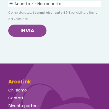
Accetto
Non accetto
Completare tutti i
campi obbligatori (*)
per abilitare l'invio
dei vostri dati
INVIA
ArcoLink
Chi siamo
Contatti
Diventa partner