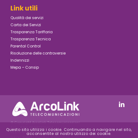
Link utili
Qualità dei servizi
Carta dei Servizi
Trasparenza Tariffaria
Trasparenza Tecnica
Parental Control
Risoluzione delle controversie
Indennizzi
Mepa – Consip
© Copyright ArcoLink Telecomunicazioni
S.r.l. - P.IVA 05030810484
Questo sito utilizza i cookie. Continuando a navigare nel sito,
REA FI-511747 | Reg.Imp. FI-2000-24154 –
acconsentite al nostro utilizzo dei cookie.
N.ROC 20919 | Cap.Soc. €10.000 i.v.