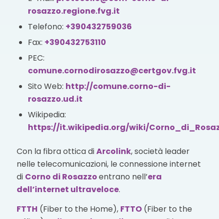
rosazzo.regione.fvg.it
Telefono:
+390432759036
Fax:
+390432753110
PEC:
comune.cornodirosazzo@certgov.fvg.it
Sito Web:
http://comune.corno-di-
rosazzo.ud.it
Wikipedia:
https://it.wikipedia.org/wiki/Corno_di_Rosa
Con la fibra ottica di
Arcolink
, società leader
nelle telecomunicazioni, le connessione internet
di
Corno di Rosazzo
entrano nell’
era
dell’internet ultraveloce
.
FTTH
(Fiber to the Home),
FTTO
(Fiber to the