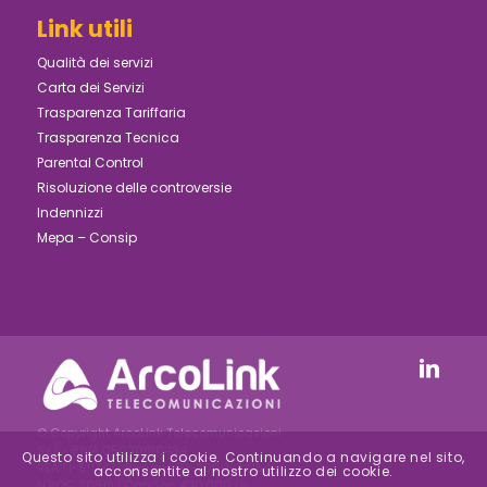
Link utili
Qualità dei servizi
Carta dei Servizi
Trasparenza Tariffaria
Trasparenza Tecnica
Parental Control
Risoluzione delle controversie
Indennizzi
Mepa – Consip
© Copyright ArcoLink Telecomunicazioni
S.r.l. - P.IVA 05030810484
Questo sito utilizza i cookie. Continuando a navigare nel sito,
REA FI-511747 | Reg.Imp. FI-2000-24154 –
acconsentite al nostro utilizzo dei cookie.
N.ROC 20919 | Cap.Soc. €10.000 i.v.