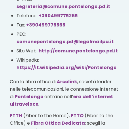
segreteria@comune.pontelongo.pd.it
Telefono:
+390499775265
Fax:
+390499775565
PEC:
comunepontelongo.pd@legalmailpa.it
Sito Web:
http://comune.pontelongo.pd.it
Wikipedia:
https://it.wikipedia.org/wiki/Pontelongo
Con la fibra ottica di
Arcolink
, società leader
nelle telecomunicazioni, le connessione internet
di
Pontelongo
entrano nell’
era dell’internet
ultraveloce
.
FTTH
(Fiber to the Home),
FTTO
(Fiber to the
Office) e
Fibra Ottica Dedicata
: scegli la