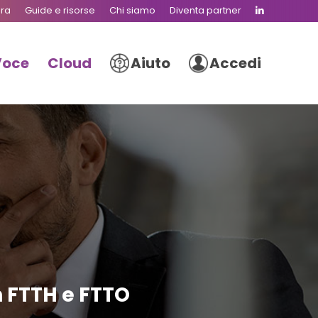
ura
Guide e risorse
Chi siamo
Diventa partner
Voce
Cloud
Aiuto
Accedi
n FTTH e FTTO