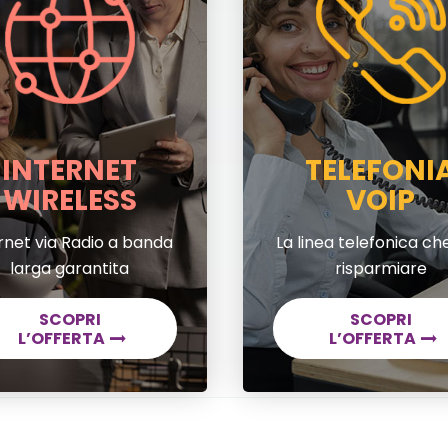
INTERNET
TELEFONI
WIRELESS
VOIP
rnet via Radio a banda
La linea telefonica che
larga garantita
risparmiare
SCOPRI
SCOPRI
L’OFFERTA
L’OFFERTA