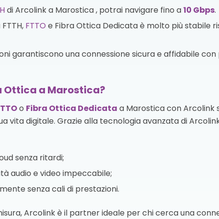
H
di Arcolink a Marostica , potrai navigare fino a
10 Gbps
.
a FTTH,
FTTO
e Fibra Ottica Dedicata è molto più stabile r
zioni garantiscono una connessione sicura e affidabile con p
a Ottica a Marostica?
FTTO
o
Fibra Ottica Dedicata
a Marostica con Arcolink s
ua vita digitale. Grazie alla tecnologia avanzata di Arcolink
oud senza ritardi;
tà audio e video impeccabile;
te senza cali di prestazioni.
 misura, Arcolink è il partner ideale per chi cerca una con