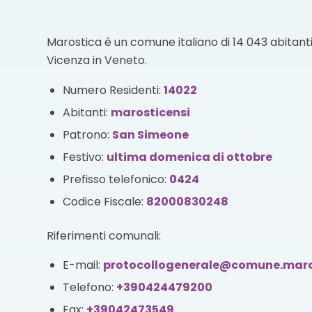
Marostica è un comune italiano di 14 043 abitanti 
Vicenza in Veneto.
Numero Residenti:
14022
Abitanti:
marosticensi
Patrono:
San Simeone
Festivo:
ultima domenica di ottobre
Prefisso telefonico:
0424
Codice Fiscale:
82000830248
Riferimenti comunali:
E-mail:
protocollogenerale@comune.maros
Telefono:
+390424479200
Fax:
+39042473549