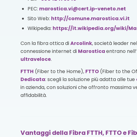
PEC:
marostica.vi@cert.ip-veneto.net
Sito Web:
http://comune.marostica.vi.it
Wikipedia:
https://it.wikipedia.org/wiki/M
Con la fibra ottica di
Arcolink
, società leader ne
connessione internet di
Marostica
entrano nell’
ultraveloce
.
FTTH
(Fiber to the Home),
FTTO
(Fiber to the O
Dedicata
: scegli la soluzione più adatta alle tue
in azienda, con soluzioni che offronto massima vel
affidabilità.
Vantaggi della Fibra FTTH, FTTO e Fi