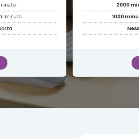
minuto
2000 mi
al minuto
1000 minu
sposta
Ness