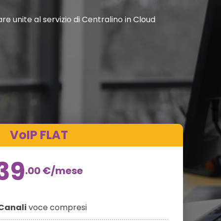
e unite al servizio di Centralino in Cloud
VoIP FLAT
39
.00
€
/mese
Canali
voce compresi