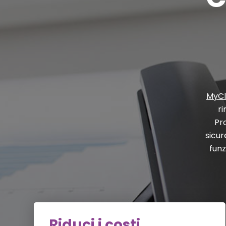
MyC
ri
Pr
sicur
funz
Riduci i costi