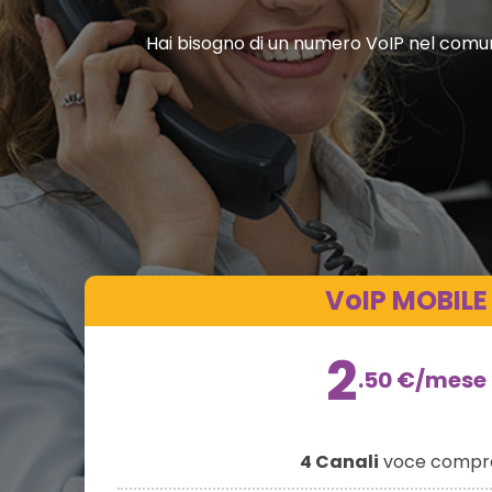
Hai bisogno di un numero VoIP nel comune 
VoIP MOBILE
2
.50
€
/mese
4 Canali
voce compre