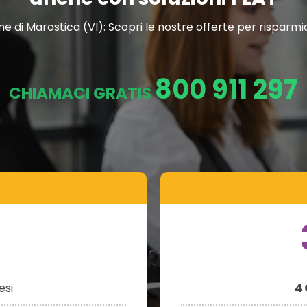
di Marostica (VI): Scopri le nostre offerte per risparmiar
800 911 297
CHIAMACI GRATIS
si
4 