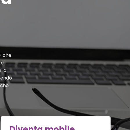
P che
re.
 la
frendo
iche.
Diventa mobile