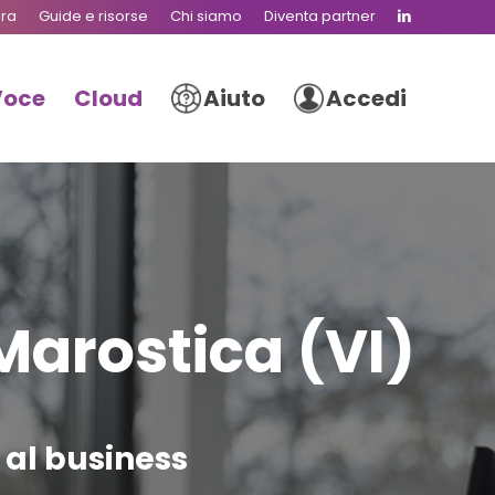
ura
Guide e risorse
Chi siamo
Diventa partner
Voce
Cloud
Aiuto
Accedi
Marostica (VI)
e al business