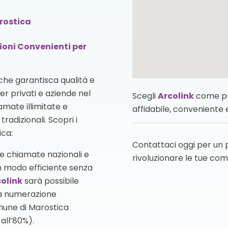
arostica
zioni Convenienti per
che garantisca qualità e
per privati e aziende nel
Scegli
Arcolink
come pro
mate illimitate e
affidabile, conveniente
radizionali. Scopri i
ica:
Contattaci oggi per un
elle chiamate nazionali e
rivoluzionare le tue com
n modo efficiente senza
olink
sarà possibile
la numerazione
mune di Marostica
all’80%).