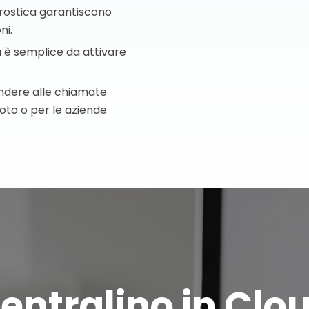
Marostica garantiscono
ni.
ca è semplice da attivare
pondere alle chiamate
moto o per le aziende
entralino in Clo