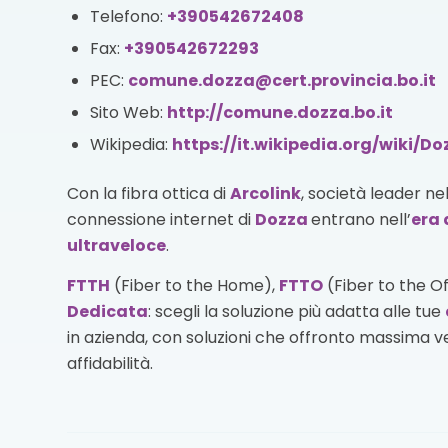
Telefono:
+390542672408
Fax:
+390542672293
PEC:
comune.dozza@cert.provincia.bo.it
Sito Web:
http://comune.dozza.bo.it
Wikipedia:
https://it.wikipedia.org/wiki/Do
Con la fibra ottica di
Arcolink
, società leader ne
connessione internet di
Dozza
entrano nell’
era 
ultraveloce
.
FTTH
(Fiber to the Home),
FTTO
(Fiber to the O
Dedicata
: scegli la soluzione più adatta alle tue
in azienda, con soluzioni che offronto massima vel
affidabilità.