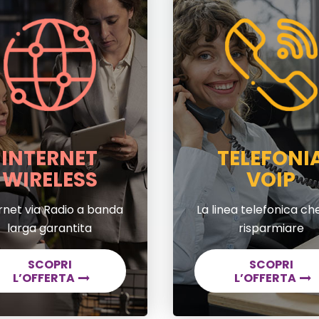
INTERNET
TELEFONI
WIRELESS
VOIP
rnet via Radio a banda
La linea telefonica che
larga garantita
risparmiare
SCOPRI
SCOPRI
L’OFFERTA
L’OFFERTA