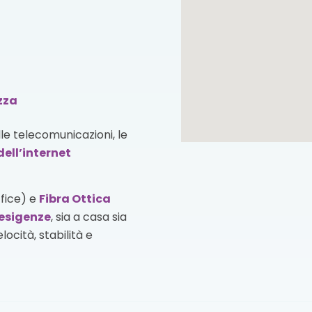
zza
lle telecomunicazioni, le
dell’internet
ffice) e
Fibra Ottica
esigenze
, sia a casa sia
ocità, stabilità e