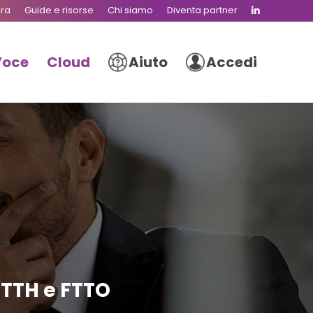
ura
Guide e risorse
Chi siamo
Diventa partner
Voce
Cloud
Aiuto
Accedi
FTTH e FTTO