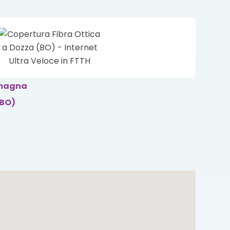
omagna
(BO)