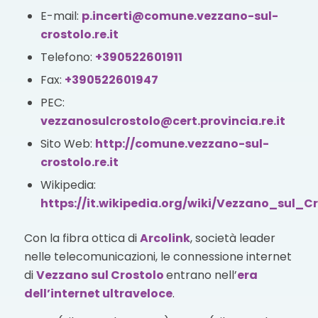
E-mail:
p.incerti@comune.vezzano-sul-
crostolo.re.it
Telefono:
+390522601911
Fax:
+390522601947
PEC:
vezzanosulcrostolo@cert.provincia.re.it
Sito Web:
http://comune.vezzano-sul-
crostolo.re.it
Wikipedia:
https://it.wikipedia.org/wiki/Vezzano_sul_C
Con la fibra ottica di
Arcolink
, società leader
nelle telecomunicazioni, le connessione internet
di
Vezzano sul Crostolo
entrano nell’
era
dell’internet ultraveloce
.