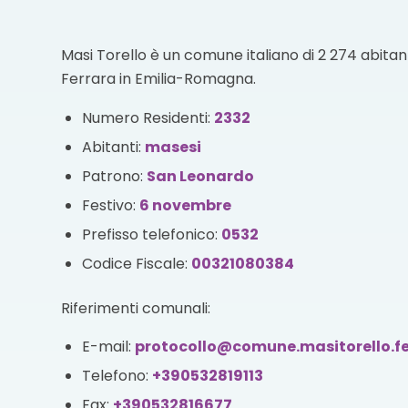
Masi Torello è un comune italiano di 2 274 abitant
Ferrara in Emilia-Romagna.
Numero Residenti:
2332
Abitanti:
masesi
Patrono:
San Leonardo
Festivo:
6 novembre
Prefisso telefonico:
0532
Codice Fiscale:
00321080384
Riferimenti comunali:
E-mail:
protocollo@comune.masitorello.fe
Telefono:
+390532819113
Fax:
+390532816677