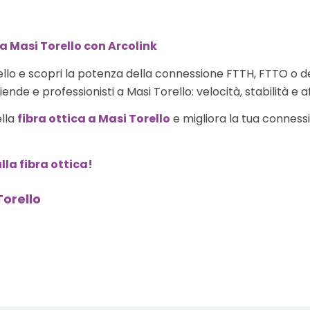
a Masi Torello con Arcolink
llo e scopri la potenza della connessione FTTH, FTTO o d
ende e professionisti a Masi Torello: velocità, stabilità e af
ella
fibra ottica a Masi Torello
e migliora la tua connessio
lla fibra ottica!
Torello