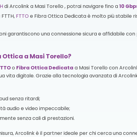
H
di Arcolink a Masi Torello , potrai navigare fino a
10 Gbp
a FTTH,
FTTO
e Fibra Ottica Dedicata è molto più stabile r
zioni garantiscono una connessione sicura e affidabile con p
a Ottica a Masi Torello?
FTTO
o
Fibra Ottica Dedicata
a Masi Torello con Arcolin
ua vita digitale. Grazie alla tecnologia avanzata di Arcolink
oud senza ritardi;
tà audio e video impeccabile;
te senza cali di prestazioni.
 misura, Arcolink è il partner ideale per chi cerca una con