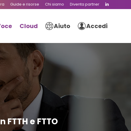
ura
Guide e risorse
Chi siamo
Diventa partner
Voce
Cloud
Aiuto
Accedi
on FTTH e FTTO