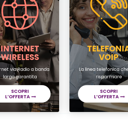
INTERNET
TELEFONI
WIRELESS
VOIP
rnet via Radio a banda
La linea telefonica che
larga garantita
risparmiare
SCOPRI
SCOPRI
L’OFFERTA
L’OFFERTA