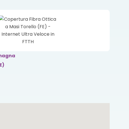
omagna
E)