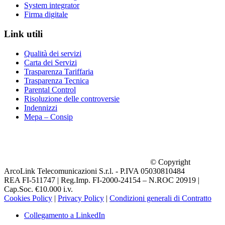
System integrator
Firma digitale
Link utili
Qualità dei servizi
Carta dei Servizi
Trasparenza Tariffaria
Trasparenza Tecnica
Parental Control
Risoluzione delle controversie
Indennizzi
Mepa – Consip
© Copyright
ArcoLink Telecomunicazioni S.r.l. - P.IVA 05030810484
REA FI-511747 | Reg.Imp. FI-2000-24154 – N.ROC 20919 |
Cap.Soc. €10.000 i.v.
Cookies Policy
|
Privacy Policy
|
Condizioni generali di Contratto
Collegamento a LinkedIn