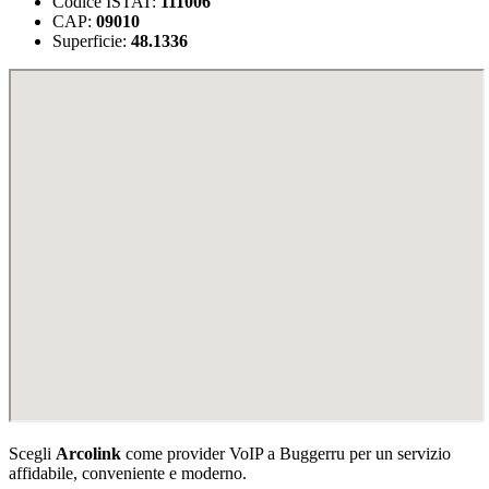
Codice ISTAT:
111006
CAP:
09010
Superficie:
48.1336
Scegli
Arcolink
come provider VoIP a Buggerru per un servizio
affidabile, conveniente e moderno.