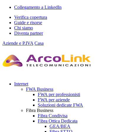
Collegamento a LinkedIn
Verifica copertura
Guide e risorse
Chi siamo
Diventa partner
Aziende e P.IVA
Casa
Internet
FWA Business
FWA per professionisti
FWA per aziende
Soluzioni dedicate FWA
Fibra Business
Fibra Condivisa
Fibra Ottica Dedicata
GEA/BEA
Fibra FTTO