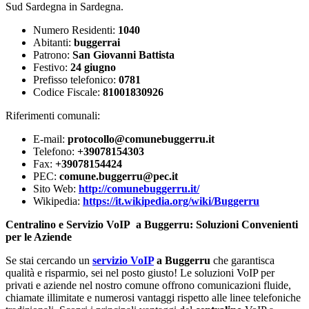
Sud Sardegna in Sardegna.
Numero Residenti:
1040
Abitanti:
buggerrai
Patrono:
San Giovanni Battista
Festivo:
24 giugno
Prefisso telefonico:
0781
Codice Fiscale:
81001830926
Riferimenti comunali:
E-mail:
protocollo@comunebuggerru.it
Telefono:
+39078154303
Fax:
+39078154424
PEC:
comune.buggerru@pec.it
Sito Web:
http://comunebuggerru.it/
Wikipedia:
https://it.wikipedia.org/wiki/Buggerru
Centralino e Servizio VoIP a Buggerru: Soluzioni Convenienti
per le Aziende
Se stai cercando un
servizio VoIP
a Buggerru
che garantisca
qualità e risparmio, sei nel posto giusto! Le soluzioni VoIP per
privati e aziende nel nostro comune offrono comunicazioni fluide,
chiamate illimitate e numerosi vantaggi rispetto alle linee telefoniche