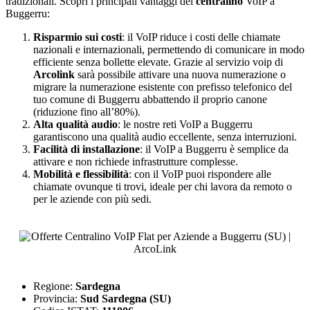
tradizionali. Scopri i principali vantaggi del
centralino
VoIP a
Buggerru:
Risparmio sui costi
: il VoIP riduce i costi delle chiamate
nazionali e internazionali, permettendo di comunicare in modo
efficiente senza bollette elevate. Grazie al servizio voip di
Arcolink
sarà possibile attivare una nuova numerazione o
migrare la numerazione esistente con prefisso telefonico del
tuo comune di Buggerru abbattendo il proprio canone
(riduzione fino all’80%).
Alta qualità audio
: le nostre reti VoIP a Buggerru
garantiscono una qualità audio eccellente, senza interruzioni.
Facilità di installazione
: il VoIP a Buggerru è semplice da
attivare e non richiede infrastrutture complesse.
Mobilità e flessibilità
: con il VoIP puoi rispondere alle
chiamate ovunque ti trovi, ideale per chi lavora da remoto o
per le aziende con più sedi.
Regione:
Sardegna
Provincia:
Sud Sardegna (SU)