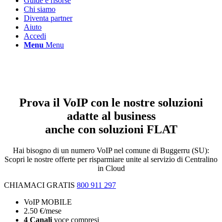
Guide e risorse
Chi siamo
Diventa partner
Aiuto
Accedi
Menu
Menu
Telefonia VOIP nel comune di Buggerru
(SU)
Prova il VoIP con le nostre soluzioni
adatte al business
anche con soluzioni FLAT
Hai bisogno di un numero VoIP nel comune di Buggerru (SU):
Scopri le nostre offerte per risparmiare unite al servizio di Centralino
in Cloud
CHIAMACI GRATIS
800 911 297
VoIP MOBILE
2
.50
€
/mese
4 Canali
voce compresi