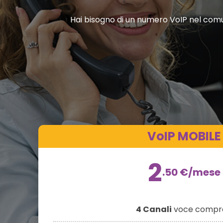
Hai bisogno di un numero VoIP nel comune
VoIP MOBILE
2
.50
€
/mese
4 Canali
voce compre