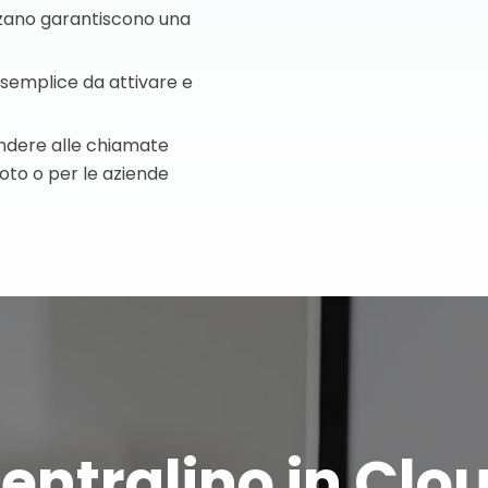
ilzano garantiscono una
è semplice da attivare e
pondere alle chiamate
moto o per le aziende
entralino in Clo