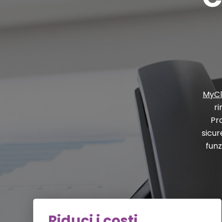
MyC
ri
Pr
sicur
funz
Riduci i costi