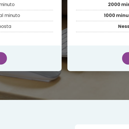
minuto
2000 mi
al minuto
1000 minu
sposta
Ness