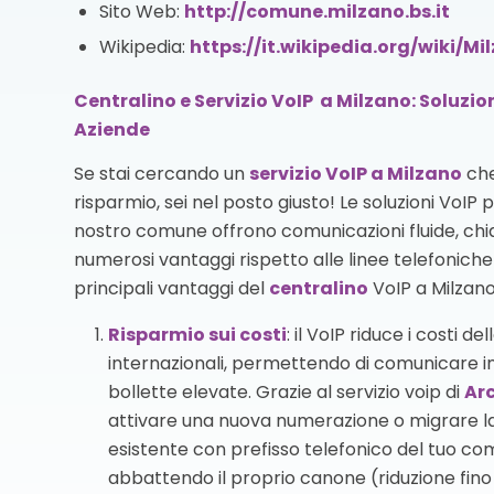
Sito Web:
http://comune.milzano.bs.it
Wikipedia:
https://it.wikipedia.org/wiki/Mi
Centralino e Servizio VoIP a Milzano: Soluzio
Aziende
Se stai cercando un
servizio VoIP
a Milzano
che
risparmio, sei nel posto giusto! Le soluzioni VoIP 
nostro comune offrono comunicazioni fluide, chia
numerosi vantaggi rispetto alle linee telefoniche t
principali vantaggi del
centralino
VoIP a Milzano
Risparmio sui costi
: il VoIP riduce i costi d
internazionali, permettendo di comunicare i
bollette elevate. Grazie al servizio voip di
Arc
attivare una nuova numerazione o migrare 
esistente con prefisso telefonico del tuo co
abbattendo il proprio canone (riduzione fino 