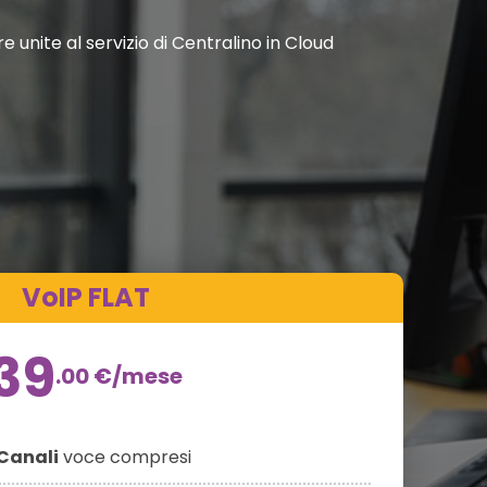
 unite al servizio di Centralino in Cloud
VoIP FLAT
39
.00
€
/mese
Canali
voce compresi