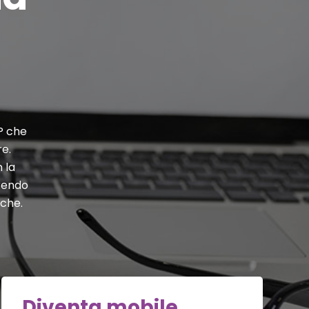
P che
re.
 la
frendo
iche.
Diventa mobile