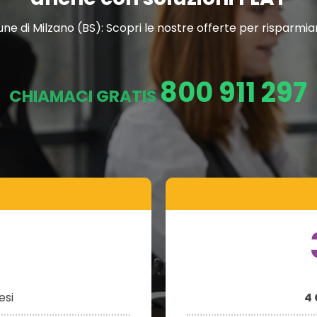
 di Milzano (BS): Scopri le nostre offerte per risparmiare
800 911 297
CHIAMACI GRATIS
si
4 