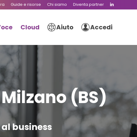
ura
Guide e risorse
Chi siamo
Diventa partner
Voce
Cloud
Aiuto
Accedi
 Milzano (BS)
e al business