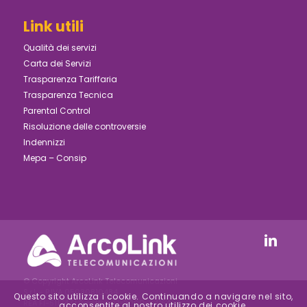
Link utili
Qualità dei servizi
Carta dei Servizi
Trasparenza Tariffaria
Trasparenza Tecnica
Parental Control
Risoluzione delle controversie
Indennizzi
Mepa – Consip
© Copyright ArcoLink Telecomunicazioni
S.r.l. - P.IVA 05030810484
Questo sito utilizza i cookie. Continuando a navigare nel sito,
REA FI-511747 | Reg.Imp. FI-2000-24154 –
acconsentite al nostro utilizzo dei cookie.