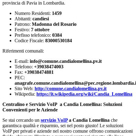
provincia di Pavia in Lombardia.
Numero Residenti:
1459
Abitanti:
candiesi
Patrono:
Madonna del Rosario
Festivo:
7 ottobre
Prefisso telefonico:
0384
Codice Fiscale:
83000530184
Riferimenti comunali:
E-mail:
info@comune.candialomellina.pv.it
Telefono:
+39038474003
Fax:
+39038474881
PEC:
anagrafe.comune.candialomellina@pec.regione.lombardia.i
Sito Web:
http://comune.candialomellina.pv.it
Wikipedia:
https://it.wikipedia.org/wiki/Candia_Lomellina
Centralino e Servizio VoIP a Candia Lomellina: Soluzioni
Convenienti per le Aziende
Se stai cercando un
servizio VoIP
a Candia Lomellina
che
garantisca qualità e risparmio, sei nel posto giusto! Le soluzioni
VoIP per privati e aziende nel nostro comune offrono comunicazioni