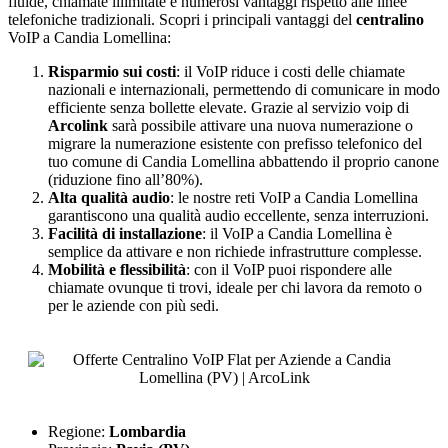
fluide, chiamate illimitate e numerosi vantaggi rispetto alle linee
telefoniche tradizionali. Scopri i principali vantaggi del
centralino
VoIP a Candia Lomellina:
Risparmio sui costi
: il VoIP riduce i costi delle chiamate
nazionali e internazionali, permettendo di comunicare in modo
efficiente senza bollette elevate. Grazie al servizio voip di
Arcolink
sarà possibile attivare una nuova numerazione o
migrare la numerazione esistente con prefisso telefonico del
tuo comune di Candia Lomellina abbattendo il proprio canone
(riduzione fino all’80%).
Alta qualità audio
: le nostre reti VoIP a Candia Lomellina
garantiscono una qualità audio eccellente, senza interruzioni.
Facilità di installazione
: il VoIP a Candia Lomellina è
semplice da attivare e non richiede infrastrutture complesse.
Mobilità e flessibilità
: con il VoIP puoi rispondere alle
chiamate ovunque ti trovi, ideale per chi lavora da remoto o
per le aziende con più sedi.
Regione:
Lombardia