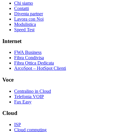
Chi siamo
Contatti
Diventa partner
Lavora con Noi
Modulistica
Speed Test
Internet
FWA Business
Fibra Condivisa
Fibra Ottica Dedicata
ArcoSpot – HotSpot Clienti
Voce
Centralino in Cloud
Telefonia VOIP
Fax Easy
Cloud
ISP
Cloud computing