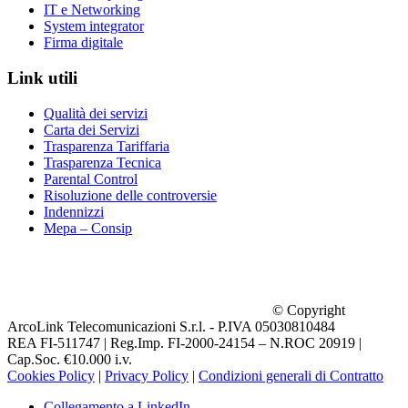
IT e Networking
System integrator
Firma digitale
Link utili
Qualità dei servizi
Carta dei Servizi
Trasparenza Tariffaria
Trasparenza Tecnica
Parental Control
Risoluzione delle controversie
Indennizzi
Mepa – Consip
© Copyright
ArcoLink Telecomunicazioni S.r.l. - P.IVA 05030810484
REA FI-511747 | Reg.Imp. FI-2000-24154 – N.ROC 20919 |
Cap.Soc. €10.000 i.v.
Cookies Policy
|
Privacy Policy
|
Condizioni generali di Contratto
Collegamento a LinkedIn