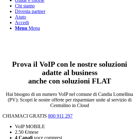
Guide e risorse
Chi siamo
Diventa partner
Aiuto
Accedi
Menu
Menu
Telefonia VOIP nel comune di Candia
Lomellina (PV)
Prova il VoIP con le nostre soluzioni
adatte al business
anche con soluzioni FLAT
Hai bisogno di un numero VoIP nel comune di Candia Lomellina
(PV): Scopri le nostre offerte per risparmiare unite al servizio di
Centralino in Cloud
CHIAMACI GRATIS
800 911 297
VoIP MOBILE
2
.50
€
/mese
4 Canali
voce compresi