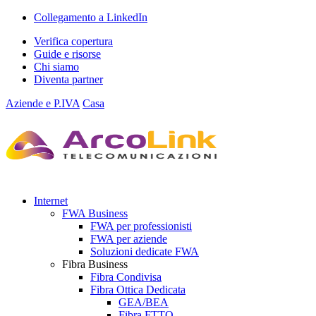
Collegamento a LinkedIn
Verifica copertura
Guide e risorse
Chi siamo
Diventa partner
Aziende e P.IVA
Casa
Internet
FWA Business
FWA per professionisti
FWA per aziende
Soluzioni dedicate FWA
Fibra Business
Fibra Condivisa
Fibra Ottica Dedicata
GEA/BEA
Fibra FTTO