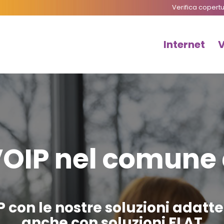
Verifica copert
Internet
VOIP nel comune 
P con le nostre soluzioni adatt
anche con soluzioni FLAT