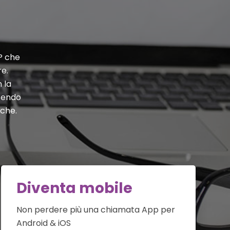
P che
re.
 la
frendo
iche.
Diventa mobile
Non perdere più una chiamata App per
Android & iOS