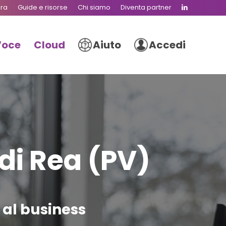
ura
Guide e risorse
Chi siamo
Diventa partner
Voce
Cloud
Aiuto
Accedi
di Rea (PV)
e al business