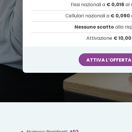
Fissi nazionali a
€ 0,016
al 
Cellulari nazionali a
€ 0,090
Nessuno scatto
alla ri
Attivazione
€ 10,00
ATTIVA L’OFFERTA
Numero Residenti:
402