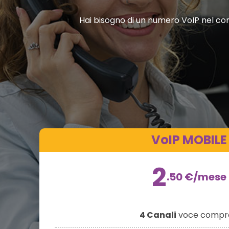
Hai bisogno di un numero VoIP nel comu
VoIP MOBILE
2
.50
€
/mese
4 Canali
voce compre