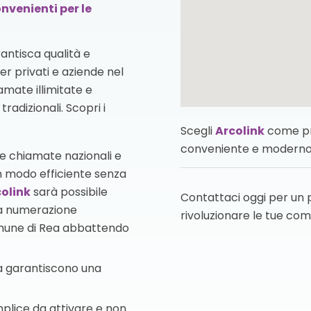
nvenienti per le
antisca qualità e
per privati e aziende nel
mate illimitate e
radizionali. Scopri i
Scegli
Arcolink
come pro
conveniente e moderno
elle chiamate nazionali e
n modo efficiente senza
olink
sarà possibile
Contattaci oggi per un
la numerazione
rivoluzionare le tue com
omune di Rea abbattendo
Rea garantiscono una
emplice da attivare e non