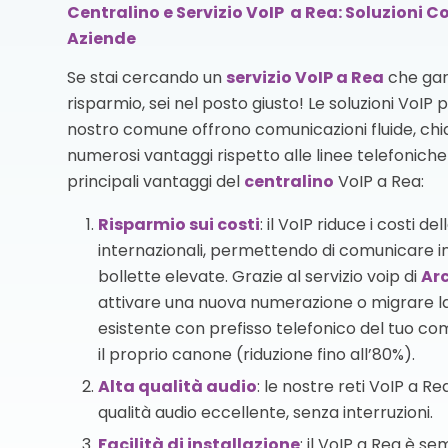
Centralino e Servizio VoIP a Rea: Soluzioni Co
Aziende
Se stai cercando un
servizio VoIP
a Rea
che gar
risparmio, sei nel posto giusto! Le soluzioni VoIP 
nostro comune offrono comunicazioni fluide, chia
numerosi vantaggi rispetto alle linee telefoniche t
principali vantaggi del
centralino
VoIP a Rea:
Risparmio sui costi
: il VoIP riduce i costi d
internazionali, permettendo di comunicare i
bollette elevate. Grazie al servizio voip di
Arc
attivare una nuova numerazione o migrare 
esistente con prefisso telefonico del tuo c
il proprio canone (riduzione fino all’80%).
Alta qualità audio
: le nostre reti VoIP a 
qualità audio eccellente, senza interruzioni.
Facilità di installazione
: il VoIP a Rea è s