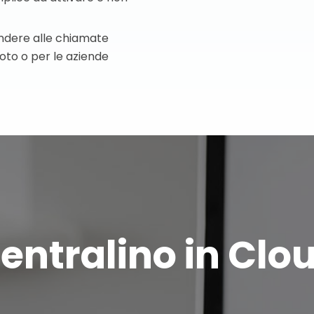
pondere alle chiamate
moto o per le aziende
entralino in Clo