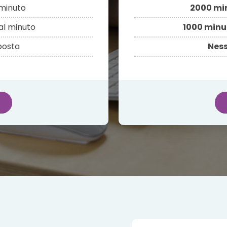
minuto
2000 mi
al minuto
1000 minu
sposta
Ness