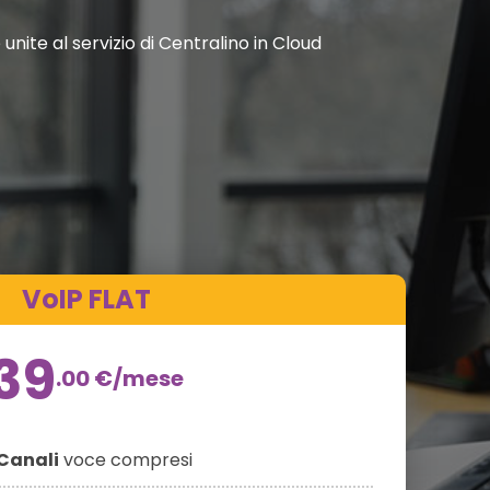
nite al servizio di Centralino in Cloud
VoIP FLAT
39
.00
€
/mese
Canali
voce compresi