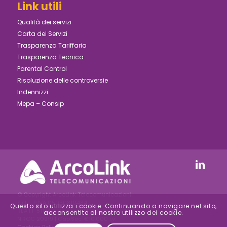
Link utili
Qualità dei servizi
Carta dei Servizi
Trasparenza Tariffaria
Trasparenza Tecnica
Parental Control
Risoluzione delle controversie
Indennizzi
Mepa – Consip
© Copyright ArcoLink Telecomunicazioni
S.r.l. - P.IVA 05030810484
Questo sito utilizza i cookie. Continuando a navigare nel sito,
REA FI-511747 | Reg.Imp. FI-2000-24154 –
acconsentite al nostro utilizzo dei cookie.
N.ROC 20919 | Cap.Soc. €10.000 i.v.
Cookies Policy
|
Privacy Policy
|