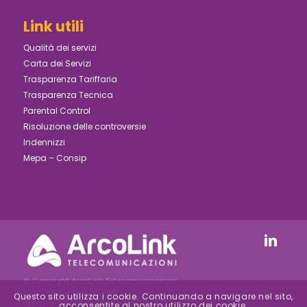
Link utili
Qualità dei servizi
Carta dei Servizi
Trasparenza Tariffaria
Trasparenza Tecnica
Parental Control
Risoluzione delle controversie
Indennizzi
Mepa – Consip
© Copyright ArcoLink Telecomunicazioni
S.r.l. - P.IVA 05030810484
Questo sito utilizza i cookie. Continuando a navigare nel sito,
REA FI-511747 | Reg.Imp. FI-2000-24154 –
acconsentite al nostro utilizzo dei cookie.