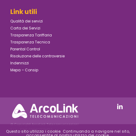
Link utili
Qualità dei servizi
Carta dei Servizi
Trasparenza Tariffaria
Trasparenza Tecnica
Parental Control
Risoluzione delle controversie
Indennizzi
Mepa – Consip
© Copyright ArcoLink Telecomunicazioni
S.r.l. - P.IVA 05030810484
Questo sito utilizza i cookie. Continuando a navigare nel sito,
REA FI-511747 | Reg.Imp. FI-2000-24154 –
acconsentite al nostro utilizzo dei cookie.